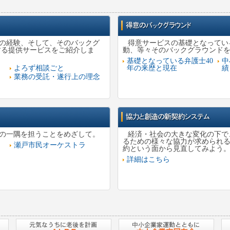
年の経験、そして、そのバックグ
得意サービスの基礎となってい
する提供サービスをご紹介しま
動、等々そのバックグラウンド
基礎となっている弁護士40
中
よろず相談ごと
年の来歴と現在
績
業務の受託・遂行上の理念
の一隅を担うことをめざして。
経済・社会の大きな変化の下で
るための様々な協力が求められ
瀬戸市民オーケストラ
約という面から見直してみよう
詳細はこちら